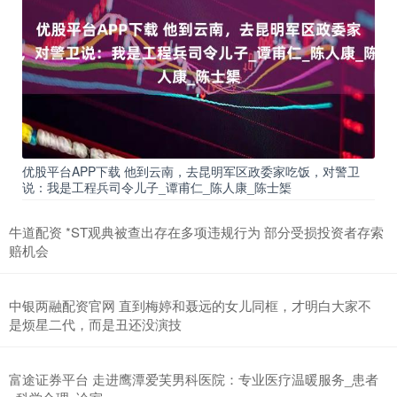
优股平台APP下载 他到云南，去昆明军区政委家吃饭，对警卫
说：我是工程兵司令儿子_谭甫仁_陈人康_陈士榘
牛道配资 *ST观典被查出存在多项违规行为 部分受损投资者存索
赔机会
中银两融配资官网 直到梅婷和聂远的女儿同框，才明白大家不
是烦星二代，而是丑还没演技
富途证券平台 走进鹰潭爱芙男科医院：专业医疗温暖服务_患者