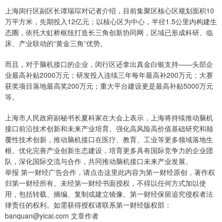
上海闵行区副区长谭瑞琮对记者介绍，目前集聚区核心区规划面积10
万平方米，先期投入12亿元；以核心区为中心，半径1.5公里内构建生
态圈，依托大虹桥枢纽打造长三角创新协同网，区域已形成科研、临
床、产业联动的“黄金三角”优势。
而且，对于脑机接口的企业，闵行区还拿出真金白银支持——头部企
业最高补贴2000万元；研发投入连续三年每年最高补200万元；大赛
获奖项目落地最高奖200万元；重大平台建设更是最高补贴5000万元
等。
上海市人民政府副秘书长夏科家在大会上表示，上海将持续推动脑机
接口前沿技术创新和未来产业培育。强化高风险高价值基础研究和颠
覆性技术创新，推动脑机接口在医疗、教育、工业等更多领域落地生
根。优化完善产业创新生态建设，培育更多具有国际竞争力的企业团
队，深化国际交流与合作，共同推动脑机接口未来产业发展。
举报 第一财经广告合作，请点击这里此内容为第一财经原创，著作权
归第一财经所有。未经第一财经书面授权，不得以任何方式加以使
用，包括转载、摘编、复制或建立镜像。第一财经保留追究侵权者法
律责任的权利。如需获得授权请联系第一财经版权部：
banquan@yicai.com 文章作者