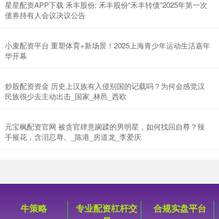
星星配资APP下载 禾丰股份: 禾丰股份“禾丰转债”2025年第一次
债券持有人会议决议公告
小麦配资平台 重塑体育+新场景！2025上海青少年运动生活嘉年
华开幕
炒股配资资金 历史上汉族有入侵别国的记载吗？为何会感觉汉
民族很少去主动出击_国家_林邑_西欧
元宝枫配资官网 被贪官肆意躏蹂的男明星，如何找回自尊？辣
手摧花，含泪忍辱。_陈港_房道龙_李爱庆
牛策略
专业配资杠杆交
合规实盘平台