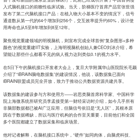
入式脑机接口的前瞻性临床试验。当天，阶梯医疗首席产品官张世强
发布了第二代脑机接口产品：在植入物大小基本不变的情况下，信号
通道数从第一代的64个增加到256个，交互效率提升约60%，设计使
用寿命也从5至8年增加到8至12年。
聚焦视觉重建领域的明视脑机，则宣布完成全球首例“复杂图形+多种
颜色”的视觉重建IIT实验，上海明视脑机创始人兼CEO刘冰介绍，希
望能让那些什么都看不见的病人视力达到类似0.1的视力水平。
在5日下午的脑机接口开发者大会上，复旦大学附属华山医院院长毛颖
介绍了“iBRAIN脑电数据集”的建设情况，他说，该数据集已面向
iBRAIN联盟成员完全开放，致力于推动公共数据资源共建共享。
该数据集的建设参与方和使用方——岩思类脑首席科学家、中国科学
院上海微系统所研究员李孟接受第一财经采访时介绍，如今几乎所有
非脑部数据都已被AI广泛应用，但脑信号依旧是“无人区”，其根本原
因在于数据稀缺，所以与医疗机构的合作至关重要，目前他们和全国
多个医院都建立了数据采集和临床场景。
他对记者解释，在脑机接口系统中，“硬件”如同肉体，由脑虎科技、