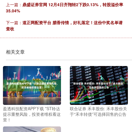
上一篇：
鼎盛证券官网 12月4日齐翔转2下跌0.13%，转股溢价率
35.04%
下一篇：
道正网配资平台 腊香传情，好礼落定！这份中奖名单请
查收
相关文章
盈透科技配资APP下载 *ST聆达
联合证券 禾丰股份: 禾丰股份关
提示重整风险，投资者维权看这
于“禾丰转债”可选择回售的公告
里！