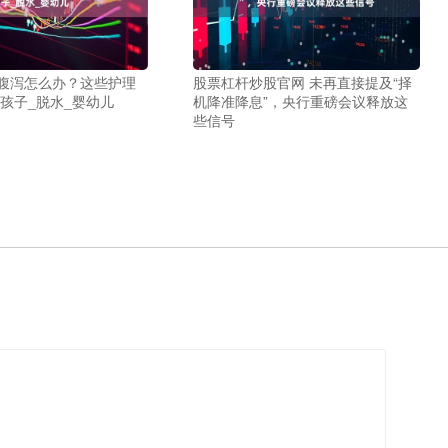
儿腹泻怎么办？这些护理
股票杠杆炒股官网 未再直接提及“择
孩子_脱水_婴幼儿
机降准降息”，央行重磅会议释放这
些信号