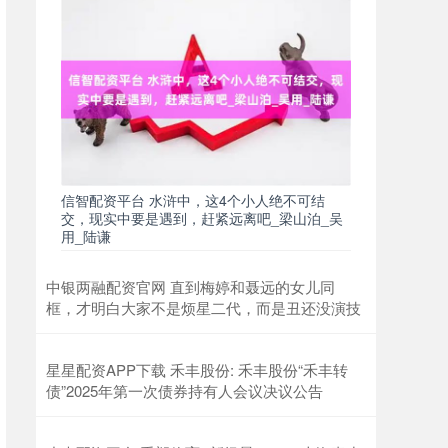
信智配资平台 水浒中，这4个小人绝不可结
交，现实中要是遇到，赶紧远离吧_梁山泊_吴
用_陆谦
中银两融配资官网 直到梅婷和聂远的女儿同
框，才明白大家不是烦星二代，而是丑还没演技
星星配资APP下载 禾丰股份: 禾丰股份“禾丰转
债”2025年第一次债券持有人会议决议公告