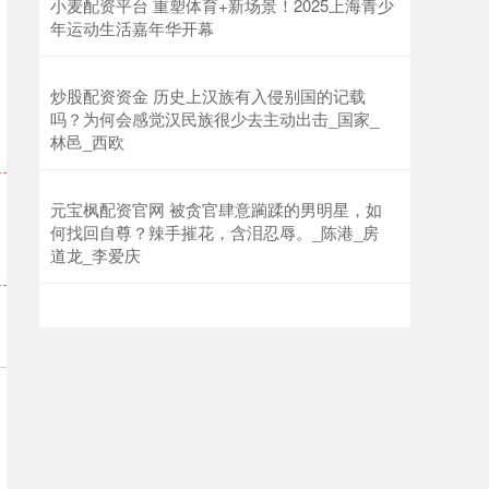
小麦配资平台 重塑体育+新场景！2025上海青少
年运动生活嘉年华开幕
炒股配资资金 历史上汉族有入侵别国的记载
吗？为何会感觉汉民族很少去主动出击_国家_
林邑_西欧
元宝枫配资官网 被贪官肆意躏蹂的男明星，如
何找回自尊？辣手摧花，含泪忍辱。_陈港_房
道龙_李爱庆