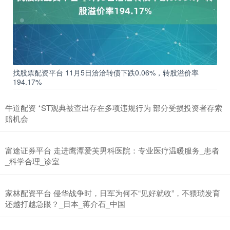
找股票配资平台 11月5日洽洽转债下跌0.06%，转股溢价率
194.17%
牛道配资 *ST观典被查出存在多项违规行为 部分受损投资者存索
赔机会
富途证券平台 走进鹰潭爱芙男科医院：专业医疗温暖服务_患者
_科学合理_诊室
家林配资平台 侵华战争时，日军为何不“见好就收”，不猥琐发育
还越打越急眼？_日本_蒋介石_中国