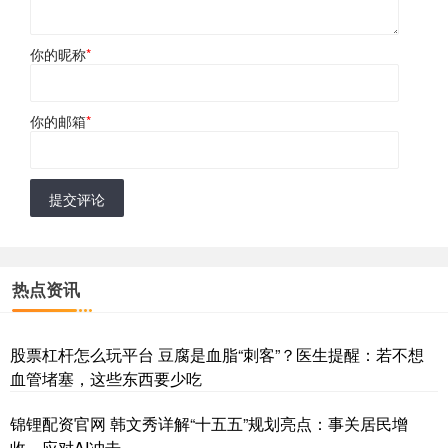
你的昵称
*
你的邮箱
*
提交评论
热点资讯
股票杠杆怎么玩平台 豆腐是血脂“刺客”？医生提醒：若不想
血管堵塞，这些东西要少吃
锦锂配资官网 韩文秀详解“十五五”规划亮点：事关居民增
收、应对AI冲击