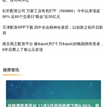
杠杆配资公司 万家工业有色ETF（560860）今年以来涨超
90% 近60个交易日“吸金”近30亿元
天津配资APP下载 四中全会精神在基层：以创新之钥开启新
局
南京禹王配资平台 被&quot;判7个月&quot;的晚期肺癌患者，
6年后爬上了泰山玉皇顶
推荐资讯