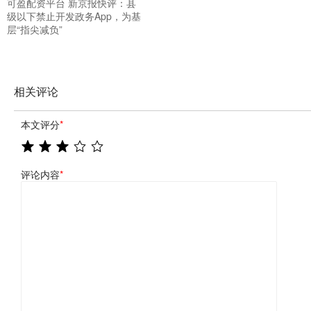
可盈配资平台 新京报快评：县
级以下禁止开发政务App，为基
层“指尖减负”
相关评论
本文评分
*
评论内容
*