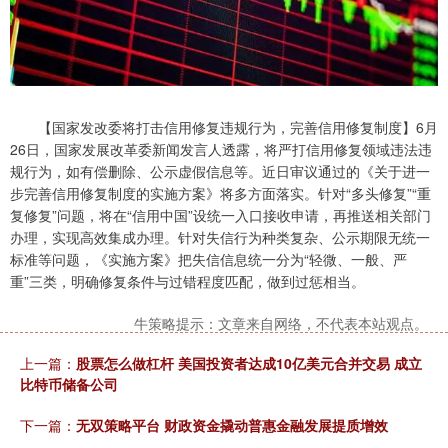
【国家发改委将打击信用修复违规行为，完善信用修复制度】6月
26日，国家发展改革委新闻发言人透露，将严打信用修复领域违法违
规行为，如有偿删除、公示虚假信息等。近日审议通过的《关于进一
步完善信用修复制度的实施方案》将多方面落实。针对“多头修复”“重
复修复”问题，将在“信用中国”设统一入口接收申请，再推送相关部门
办理，实现高效集成办理。针对失信行为种类复杂、公示期限无统一
标准等问题，《实施方案》把失信信息统一分为“轻微、一般、严
重”三类，明确修复条件与过错程度匹配，做到过惩相当。
牛策略提示：文章来自网络，不代表本站观点。
上一篇：
股票怎么做杠杆 美国投资者达成10亿美元合并交易 成立
比特币储备公司
下一篇：
无双策略平台 财政资金撬动普惠金融发展提质增效