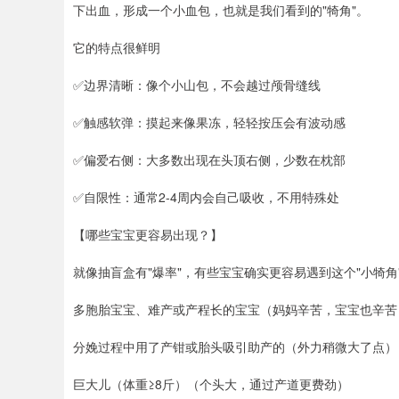
下出血，形成一个小血包，也就是我们看到的"犄角"。
它的特点很鲜明
✅边界清晰：像个小山包，不会越过颅骨缝线
✅触感软弹：摸起来像果冻，轻轻按压会有波动感
✅偏爱右侧：大多数出现在头顶右侧，少数在枕部
✅自限性：通常2-4周内会自己吸收，不用特殊处
【哪些宝宝更容易出现？】
就像抽盲盒有"爆率"，有些宝宝确实更容易遇到这个"小犄角
多胞胎宝宝、难产或产程长的宝宝（妈妈辛苦，宝宝也辛苦
分娩过程中用了产钳或胎头吸引助产的（外力稍微大了点）
巨大儿（体重≥8斤）（个头大，通过产道更费劲）