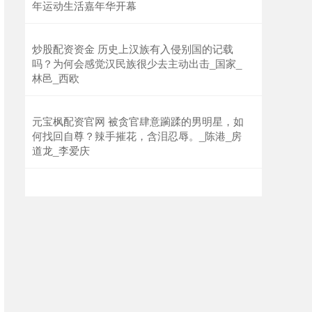
年运动生活嘉年华开幕
炒股配资资金 历史上汉族有入侵别国的记载
吗？为何会感觉汉民族很少去主动出击_国家_
林邑_西欧
元宝枫配资官网 被贪官肆意躏蹂的男明星，如
何找回自尊？辣手摧花，含泪忍辱。_陈港_房
道龙_李爱庆