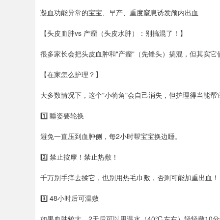
凝血功能异常的宝宝、早产、重度窒息诱发颅内出血
【头皮血肿vs 产瘤（头皮水肿）：别搞混了！】
很多家长会把头皮血肿和"产瘤"（先锋头）搞混，但其实它
【在家怎么护理？】
大多数情况下，这个"小犄角"会自己消失，但护理得当能帮
1️⃣ 睡姿要轮换
避免一直压到血肿侧，每2小时帮宝宝换边睡。
2️⃣ 禁止按摩！禁止热敷！
千万别手痒去揉它，也别用热毛巾敷，否则可能加重出血！
3️⃣ 48小时后可温敷
如果血肿较大，2天后可以用温水（40℃左右）轻轻敷10