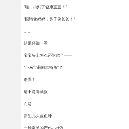
"哇，抽到了健康宝宝！"
"眼睛像妈妈，鼻子像爸爸！"
……
结果仔细一看
宝宝头上怎么还附赠了——
"小马宝莉同款犄角"？
别慌！
这不是隐藏款
而是
新生儿头皮血肿
一种常见的产伤小状况