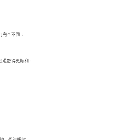
们完全不同：
它退散得更顺利：
分钟，促进吸收。