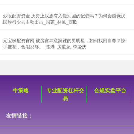
炒股配资资金 历史上汉族有入侵别国的记载吗？为何会感觉汉
民族很少去主动出击_国家_林邑_西欧
元宝枫配资官网 被贪官肆意躏蹂的男明星，如何找回自尊？辣
手摧花，含泪忍辱。_陈港_房道龙_李爱庆
牛策略
专业配资杠杆交
合规实盘平台
易
友情链接：