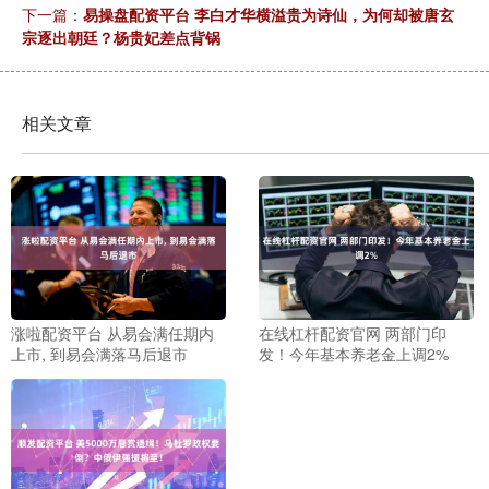
下一篇：
易操盘配资平台 李白才华横溢贵为诗仙，为何却被唐玄
宗逐出朝廷？杨贵妃差点背锅
相关文章
涨啦配资平台 从易会满任期内
在线杠杆配资官网 两部门印
上市, 到易会满落马后退市
发！今年基本养老金上调2%