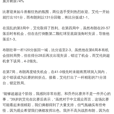
展开剩余74%
比赛迎来如斗兽般狂热的氛围，两位选手受到热烈欢迎。艾伦一开始
就打出101分，而布朗则以131分回敬，将比分扳成1-1。
在混乱的第3局中，艾伦取得了胜利。在第四局中，虽然布朗在20-57
落后时有机会，但在击打倒数第二颗红球至底袋顶角时失误，导致他
落后1-3。
布朗壮举一杆120分扳回一城，比分追至2-3。虽然他在第6局本有机
会扭转局势，但在得分28后再次出现失误，错过了机会，而艾伦则趁
机拿下该局，4-2领先。
在第7局，布朗再度错失机会，在41-0领先时未能将黑球洞入洞内，
这个错误成为比赛的转折点。接着，艾伦打出了一杆精彩的71分清
台，锁定胜局。
“能够超越这个阶段，我感到非常欣慰。和乔丹比赛并不是一件开心的
事，”39岁的艾伦在比赛后表示，“虽然对于中立观众而言，这场比赛
可能看起来很精彩，我们俩都得到了大量支持，但气氛确实有些奇
怪，因为观众希望我们俩都发挥出色。我并不高兴战胜布朗，因为在