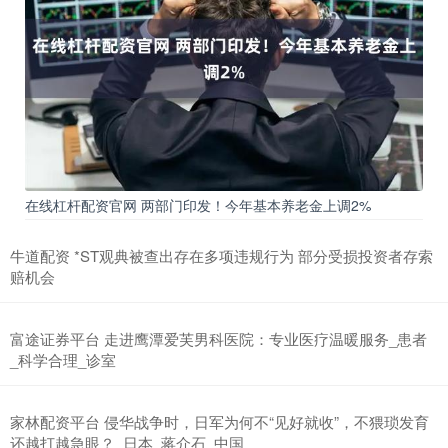
在线杠杆配资官网 两部门印发！今年基本养老金上调2%
牛道配资 *ST观典被查出存在多项违规行为 部分受损投资者存索
赔机会
富途证券平台 走进鹰潭爱芙男科医院：专业医疗温暖服务_患者
_科学合理_诊室
家林配资平台 侵华战争时，日军为何不“见好就收”，不猥琐发育
还越打越急眼？_日本_蒋介石_中国