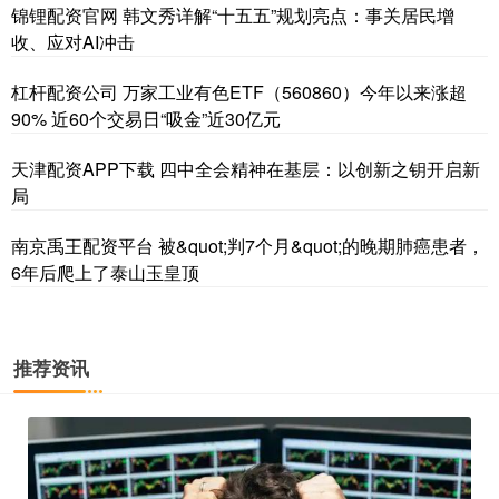
锦锂配资官网 韩文秀详解“十五五”规划亮点：事关居民增
收、应对AI冲击
杠杆配资公司 万家工业有色ETF（560860）今年以来涨超
90% 近60个交易日“吸金”近30亿元
天津配资APP下载 四中全会精神在基层：以创新之钥开启新
局
南京禹王配资平台 被&quot;判7个月&quot;的晚期肺癌患者，
6年后爬上了泰山玉皇顶
推荐资讯