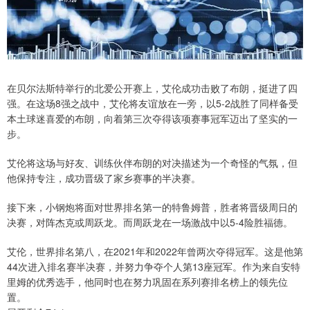
在贝尔法斯特举行的北爱公开赛上，艾伦成功击败了布朗，挺进了四
强。在这场8强之战中，艾伦将友谊放在一旁，以5-2战胜了同样备受
本土球迷喜爱的布朗，向着第三次夺得该项赛事冠军迈出了坚实的一
步。
艾伦将这场与好友、训练伙伴布朗的对决描述为一个奇怪的气氛，但
他保持专注，成功晋级了家乡赛事的半决赛。
接下来，小钢炮将面对世界排名第一的特鲁姆普，胜者将晋级周日的
决赛，对阵杰克或周跃龙。而周跃龙在一场激战中以5-4险胜福德。
艾伦，世界排名第八，在2021年和2022年曾两次夺得冠军。这是他第
44次进入排名赛半决赛，并努力争夺个人第13座冠军。作为来自安特
里姆的优秀选手，他同时也在努力巩固在系列赛排名榜上的领先位
置。