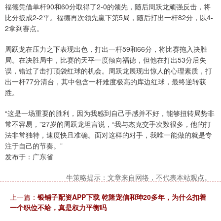
福德凭借单杆90和60分取得了2-0的领先，随后周跃龙顽强反击，将
比分扳成2-2平。福德再次领先赢下第5局，随后打出一杆82分，以4-
2拿到赛点。
周跃龙在压力之下表现出色，打出一杆59和66分，将比赛拖入决胜
局。在决胜局中，比赛的天平一度倾向福德，但他在打出53分后失
误，错过了击打顶袋红球的机会。周跃龙展现出惊人的心理素质，打
出一杆77分清台，其中包含一杆难度极高的库边红球，最终逆转获
胜。
“这是一场重要的胜利，因为我感到自己手感并不好，能够扭转局势非
常不容易，”27岁的周跃龙坦言说，“我与杰克交手次数很多，他的打
法非常独特，速度快且准确。面对这样的对手，我唯一能做的就是专
注于自己的节奏。”
发布于：广东省
牛策略提示：文章来自网络，不代表本站观点。
上一篇：
银铺子配资APP下载 乾隆宠信和珅20多年，为什么扣着
一个职位不给，真是权力平衡吗