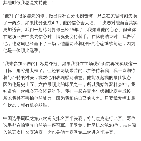
其他时候我总是支持他。”
“他打了很多漂亮的球，做出两杆百分比例击球，只是在关键时刻失误
了一两次。如果比分变成4-3，他的信心会大增。半决赛对他而言其实
更加适合。我们一起练习打球已经25年了，我知道他的心态。但当你
在这项比赛中失去信心时，情况会变得棘手。在比赛结束时，我告诉
他，他这周已经赢下了三场，他需要带着积极的心态继续前进，因为
他是一位顶尖选手。”
“我来参加比赛的目标是夺冠。如果我能在主场观众面前再次实现这一
目标，那将是太棒了。但还有两场艰苦的比赛等待着我。我一直期待
着与小特的对决，我对他的表现感到满意。他能唤起我的最佳状态，
因为他是史上五、六位最顶尖的球员之一，所以我始终聚精会神，我
知道第二次机会不会轻易给予。我们一起在青少年级别比赛中成长，
所以我并不害怕他的能力，因为我相信自己的实力。只要我发挥出最
佳状态，就有机会获胜。”
中国选手周跃龙第八次闯入排名赛半决赛，将与杰克进行比赛。两位
选手都在追逐各自的第一座冠军。周跃龙，世界排名第30位，志在闯
入第五次排名赛决赛，这也是他本赛季第二次进入半决赛。