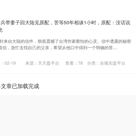
老兵带妻子回大陆见原配，苦等50年相谈1小时，原配：没话说
光
，一封来自大陆的信件，彻底震撼了台湾作家蔡怡的心灵。信中透露的秘密
信，急忙去找自己的父亲，希望从他口中得到一个明确的答....
：02-19
来源：天天盈平台
查看：
78
分类：
合规实盘平台
略文章已加载完成