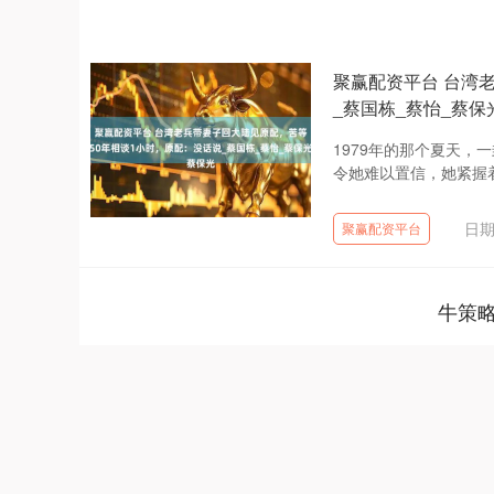
聚赢配资平台 台湾
_蔡国栋_蔡怡_蔡保
1979年的那个夏天
令她难以置信，她紧握着
日期
聚赢配资平台
牛策