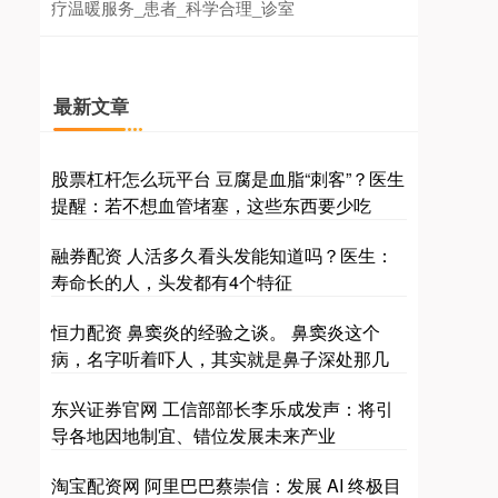
疗温暖服务_患者_科学合理_诊室
最新文章
股票杠杆怎么玩平台 豆腐是血脂“刺客”？医生
提醒：若不想血管堵塞，这些东西要少吃
融券配资 人活多久看头发能知道吗？医生：
寿命长的人，头发都有4个特征
恒力配资 鼻窦炎的经验之谈。 鼻窦炎这个
病，名字听着吓人，其实就是鼻子深处那几
东兴证券官网 工信部部长李乐成发声：将引
导各地因地制宜、错位发展未来产业
淘宝配资网 阿里巴巴蔡崇信：发展 AI 终极目