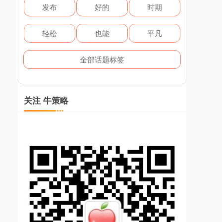
发布
好的
时期
轻松
也能
平凡
全部话题标签
关注 牛策略